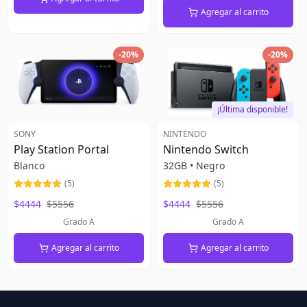
Agregar al carrito
-
20
%
-
20
%
¡Última disponible!
SONY
NINTENDO
Play Station Portal
Nintendo Switch
Blanco
32GB
•
Negro
(
5
)
(
5
)
$4444
$5556
$4444
$5556
Grado A
Grado A
Agregar al carrito
Agregar al carrito