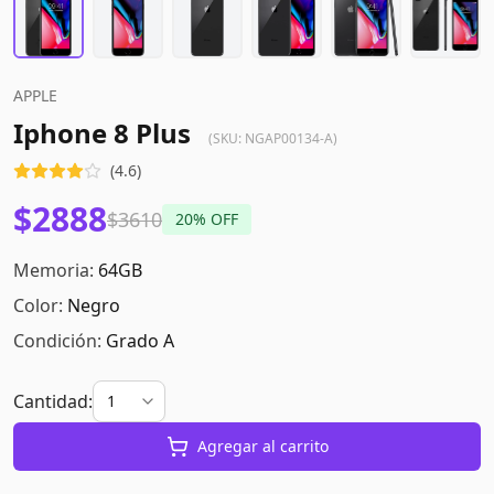
APPLE
Iphone 8 Plus
(SKU:
NGAP00134-A
)
(
4.6
)
$2888
$3610
20
% OFF
Memoria:
64GB
Color:
Negro
Condición:
Grado A
Cantidad:
Agregar al carrito