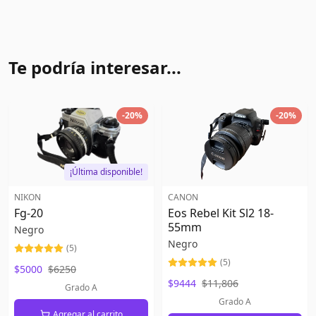
Te podría interesar...
-
20
%
-
20
%
¡Última disponible!
NIKON
CANON
Fg-20
Eos Rebel Kit Sl2 18-
55mm
Negro
Negro
(
5
)
(
5
)
$5000
$6250
$9444
$11,806
Grado A
Grado A
Agregar al carrito