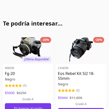
Te podría interesar...
-
20
%
-
20
%
¡Última disponible!
NIKON
CANON
Fg-20
Eos Rebel Kit Sl2 18-
55mm
Negro
Negro
(
5
)
(
5
)
$5000
$6250
$9444
$11,806
Grado A
Grado A
Agregar al carrito