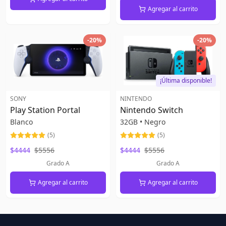
Agregar al carrito
-
20
%
-
20
%
¡Última disponible!
SONY
NINTENDO
Play Station Portal
Nintendo Switch
Blanco
32GB
•
Negro
(
5
)
(
5
)
$4444
$5556
$4444
$5556
Grado A
Grado A
Agregar al carrito
Agregar al carrito