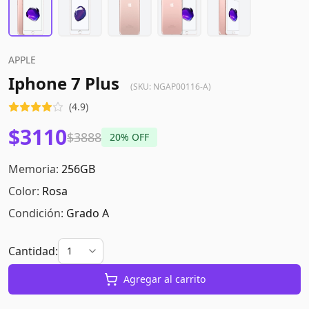
APPLE
Iphone 7 Plus
(SKU:
NGAP00116-A
)
(
4.9
)
$3110
$3888
20
% OFF
Memoria:
256GB
Color:
Rosa
Condición:
Grado A
Cantidad:
Agregar al carrito