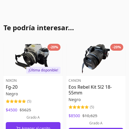
Te podría interesar...
-
20
%
-
20
%
¡Última disponible!
NIKON
CANON
Fg-20
Eos Rebel Kit Sl2 18-
55mm
Negro
Negro
(
5
)
(
5
)
$4500
$5625
$8500
$10,625
Grado A
Grado A
Agregar al carrito