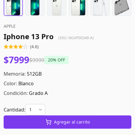
APPLE
Iphone 13 Pro
(SKU:
NGAP00348-A
)
(
4.6
)
$7999
$9999
20
% OFF
Memoria:
512GB
Color:
Blanco
Condición:
Grado A
Cantidad:
Agregar al carrito