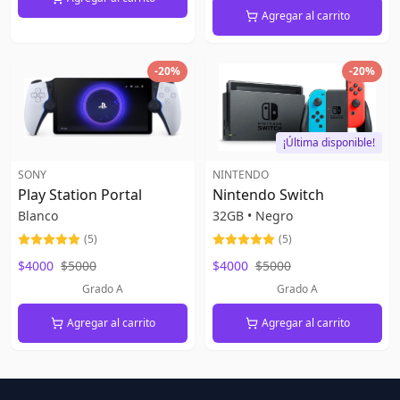
Agregar al carrito
-
20
%
-
20
%
¡Última disponible!
SONY
NINTENDO
Play Station Portal
Nintendo Switch
Blanco
32GB
•
Negro
(
5
)
(
5
)
$4000
$5000
$4000
$5000
Grado A
Grado A
Agregar al carrito
Agregar al carrito