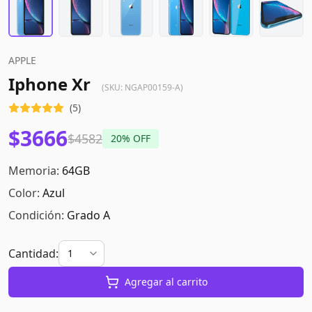
APPLE
Iphone Xr
(SKU:
NGAP00159-A
)
(
5
)
$3666
$4582
20
% OFF
Memoria:
64GB
Color:
Azul
Condición:
Grado A
Cantidad:
Agregar al carrito