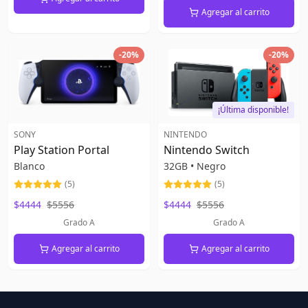
Agregar al carrito
-
20
%
-
20
%
¡Última disponible!
SONY
NINTENDO
Play Station Portal
Nintendo Switch
Blanco
32GB
•
Negro
(
5
)
(
5
)
$4444
$5556
$4444
$5556
Grado A
Grado A
Agregar al carrito
Agregar al carrito