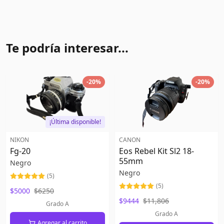
Te podría interesar...
-
20
%
-
20
%
¡Última disponible!
NIKON
CANON
Fg-20
Eos Rebel Kit Sl2 18-
55mm
Negro
Negro
(
5
)
(
5
)
$5000
$6250
$9444
$11,806
Grado A
Grado A
Agregar al carrito