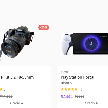
-
20
%
SONY
el Kit Sl2 18-55mm
Play Station Portal
Blanco
(
5
)
(
5
)
$4444
$11,806
$5556
Grado A
Grado A