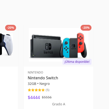
-
20
%
-
20
%
¡Última disponible!
NINTENDO
Nintendo Switch
32GB
•
Negro
(
5
)
$4444
$5556
Grado A