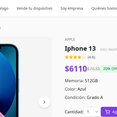
álogo
Vende tu dispositivo
Soy empresa
Quiénes Somo
3
APPLE
Iphone 13
(SKU:
NGAP
(
4.6
)
$6110
$7638
20
% OF
Memoria:
512GB
Color:
Azul
Condición:
Grado A
Cantidad:
Ag