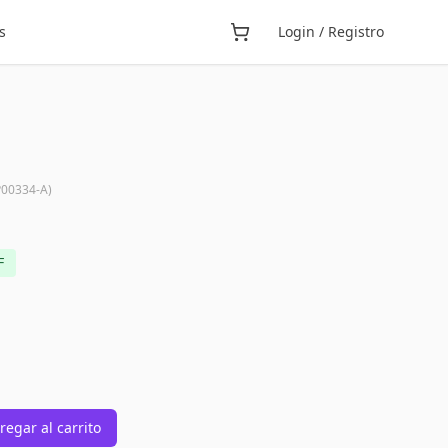
s
Login / Registro
00334-A
)
F
regar al carrito