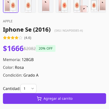
APPLE
Iphone Se (2016)
(SKU:
NGAP00085-A
)
(
4.6
)
$1666
$2082
20
% OFF
Memoria:
128GB
Color:
Rosa
Condición:
Grado A
Cantidad:
Agregar al carrito