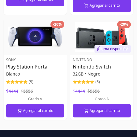
Agregar al carrito
-
20
%
-
20
%
¡Última disponible!
SONY
NINTENDO
Play Station Portal
Nintendo Switch
Blanco
32GB
•
Negro
(
5
)
(
5
)
$4444
$5556
$4444
$5556
Grado A
Grado A
Agregar al carrito
Agregar al carrito