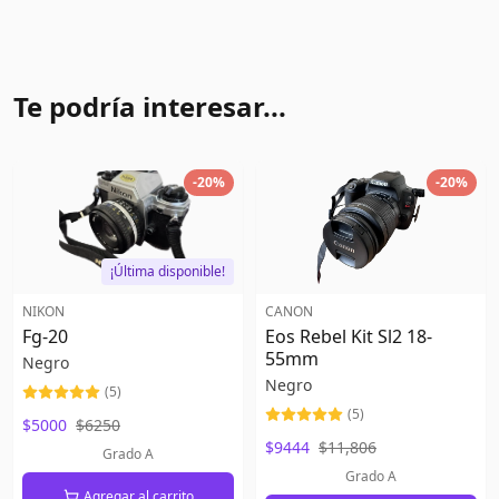
Te podría interesar...
-
20
%
-
20
%
¡Última disponible!
NIKON
CANON
Fg-20
Eos Rebel Kit Sl2 18-
55mm
Negro
Negro
(
5
)
(
5
)
$5000
$6250
$9444
$11,806
Grado A
Grado A
Agregar al carrito