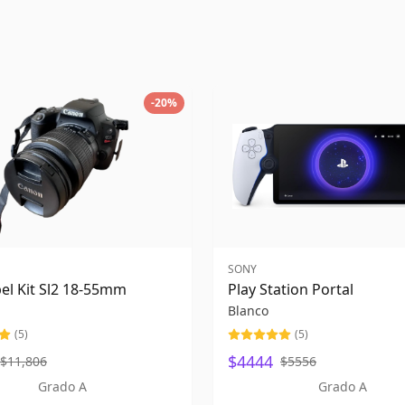
-
20
%
SONY
el Kit Sl2 18-55mm
Play Station Portal
Blanco
(
5
)
(
5
)
$4444
$11,806
$5556
Grado A
Grado A