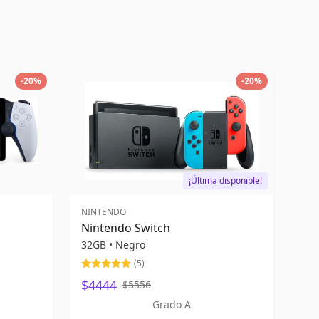
-
20
%
-
20
%
¡Última disponible!
NINTENDO
Nintendo Switch
32GB
•
Negro
(
5
)
$4444
$5556
Grado A