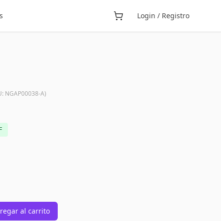
s
Login / Registro
U:
NGAP00038-A
)
F
regar al carrito