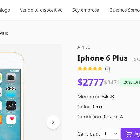
álogo
Vende tu dispositivo
Soy empresa
Quiénes Somo
Plus
APPLE
Iphone 6 Plus
(SK
(
5
)
$2777
$3471
20
% OF
Memoria:
64GB
Color:
Oro
Condición:
Grado A
Cantidad:
Ag