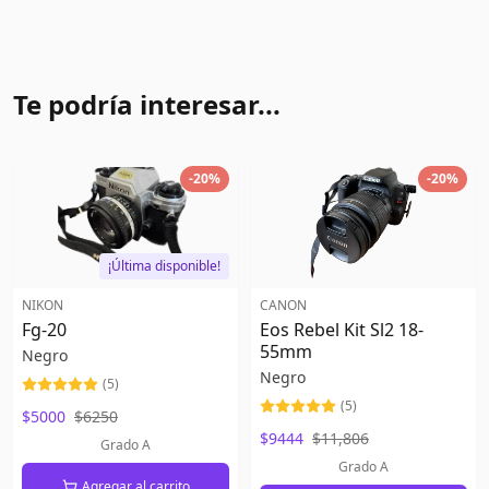
Te podría interesar...
-
20
%
-
20
%
¡Última disponible!
NIKON
CANON
Fg-20
Eos Rebel Kit Sl2 18-
55mm
Negro
Negro
(
5
)
(
5
)
$5000
$6250
$9444
$11,806
Grado A
Grado A
Agregar al carrito