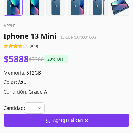
APPLE
Iphone 13 Mini
(SKU:
NGAP00316-A
)
(
4.9
)
$5888
$7360
20
% OFF
Memoria:
512GB
Color:
Azul
Condición:
Grado A
Cantidad:
Agregar al carrito