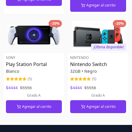
Agregar al carrito
-
20
%
-
20
%
¡Última disponible!
SONY
NINTENDO
Play Station Portal
Nintendo Switch
Blanco
32GB
•
Negro
(
5
)
(
5
)
$4444
$5556
$4444
$5556
Grado A
Grado A
Agregar al carrito
Agregar al carrito