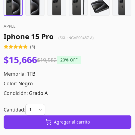
APPLE
Iphone 15 Pro
(SKU:
NGAP00487-A
)
(
5
)
$15,666
$19,582
20
% OFF
Memoria:
1TB
Color:
Negro
Condición:
Grado A
Cantidad:
Agregar al carrito