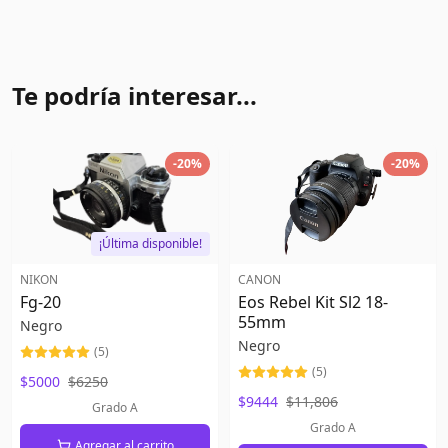
Te podría interesar...
-
20
%
-
20
%
¡Última disponible!
NIKON
CANON
Fg-20
Eos Rebel Kit Sl2 18-
55mm
Negro
Negro
(
5
)
(
5
)
$5000
$6250
$9444
$11,806
Grado A
Grado A
Agregar al carrito