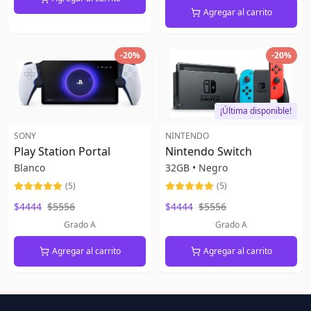
Agregar al carrito
-
20
%
-
20
%
¡Última disponible!
SONY
NINTENDO
Play Station Portal
Nintendo Switch
Blanco
32GB
•
Negro
(
5
)
(
5
)
$4444
$5556
$4444
$5556
Grado A
Grado A
Agregar al carrito
Agregar al carrito