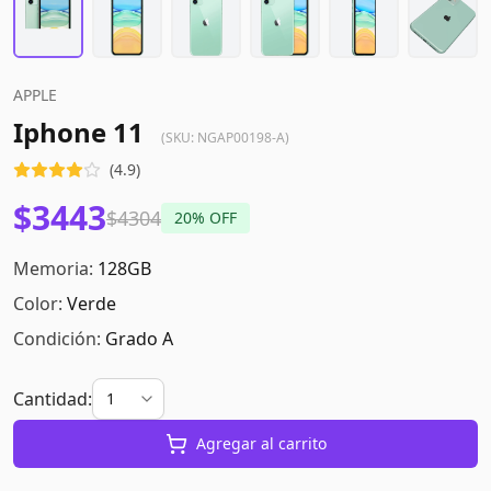
APPLE
Iphone 11
(SKU:
NGAP00198-A
)
(
4.9
)
$3443
$4304
20
% OFF
Memoria:
128GB
Color:
Verde
Condición:
Grado A
Cantidad:
Agregar al carrito