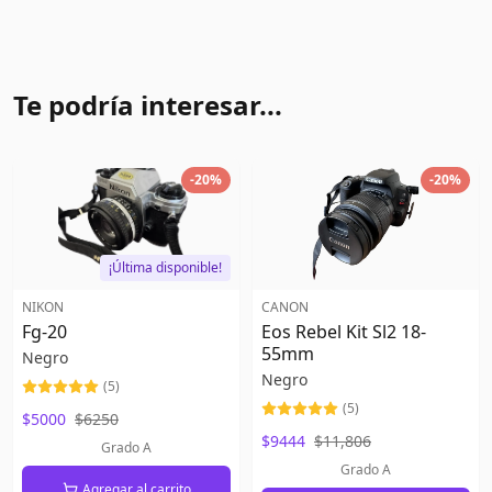
Te podría interesar...
-
20
%
-
20
%
¡Última disponible!
NIKON
CANON
Fg-20
Eos Rebel Kit Sl2 18-
55mm
Negro
Negro
(
5
)
(
5
)
$5000
$6250
$9444
$11,806
Grado A
Grado A
Agregar al carrito