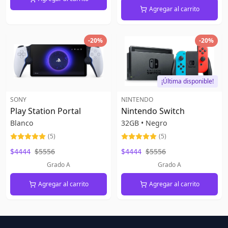
Agregar al carrito
-
20
%
-
20
%
¡Última disponible!
SONY
NINTENDO
Play Station Portal
Nintendo Switch
Blanco
32GB
•
Negro
(
5
)
(
5
)
$4444
$5556
$4444
$5556
Grado A
Grado A
Agregar al carrito
Agregar al carrito