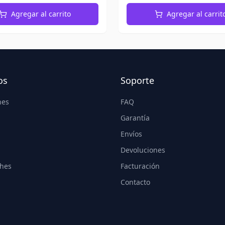
Agregar al carrito
Agregar al carrit
os
Soporte
nes
FAQ
Garantía
Envíos
Devoluciones
hes
Facturación
Contacto