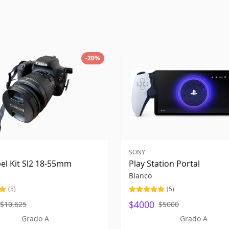
-
20
%
SONY
el Kit Sl2 18-55mm
Play Station Portal
Blanco
(
5
)
(
5
)
$4000
$10,625
$5000
Grado A
Grado A