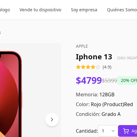
álogo
Vende tu dispositivo
Soy empresa
Quiénes Somo
3
APPLE
Iphone 13
(SKU:
NGAP
(
4.9
)
$4799
$5999
20
% OF
Memoria:
128GB
Color:
Rojo (product)red
Condición:
Grado A
Cantidad:
Ag