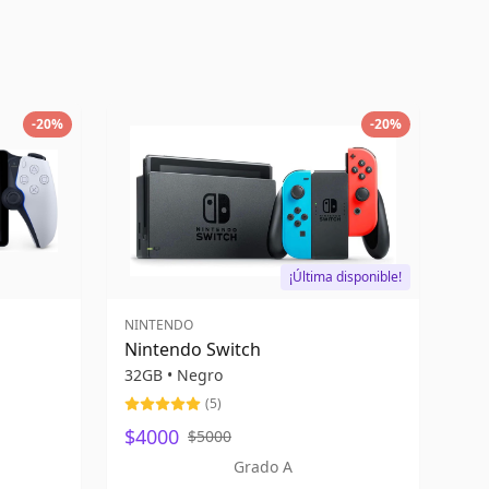
-
20
%
-
20
%
¡Última disponible!
NINTENDO
Nintendo Switch
32GB
•
Negro
(
5
)
$4000
$5000
Grado A