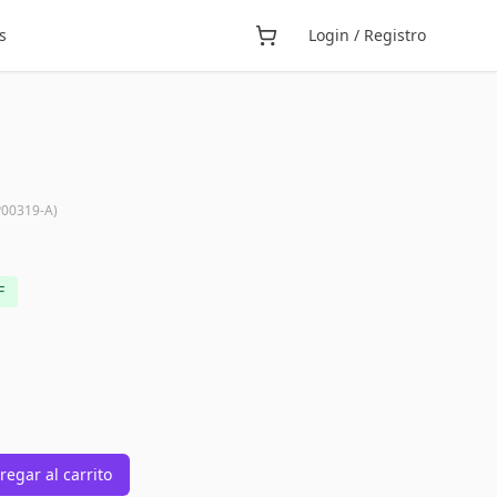
s
Login / Registro
00319-A
)
F
regar al carrito