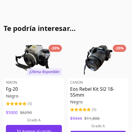
Te podría interesar...
-
20
%
-
20
%
¡Última disponible!
NIKON
CANON
Fg-20
Eos Rebel Kit Sl2 18-
55mm
Negro
Negro
(
5
)
(
5
)
$5000
$6250
$9444
$11,806
Grado A
Grado A
Agregar al carrito