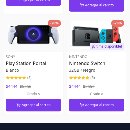
Agregar al carrito
-
20
%
-
20
%
¡Última disponible!
SONY
NINTENDO
Play Station Portal
Nintendo Switch
Blanco
32GB
•
Negro
(
5
)
(
5
)
$4444
$5556
$4444
$5556
Grado A
Grado A
Agregar al carrito
Agregar al carrito