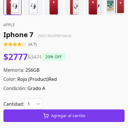
APPLE
Iphone 7
(SKU:
NGAP00104-A
)
(
4.7
)
$2777
$3471
20
% OFF
Memoria:
256GB
Color:
Rojo (product)red
Condición:
Grado A
Cantidad:
Agregar al carrito