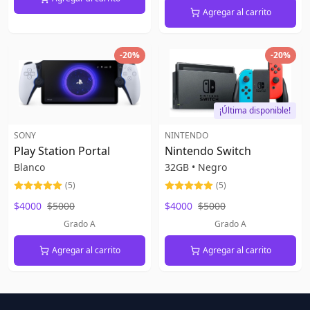
Agregar al carrito
-
20
%
-
20
%
¡Última disponible!
SONY
NINTENDO
Play Station Portal
Nintendo Switch
Blanco
32GB
•
Negro
(
5
)
(
5
)
$4000
$5000
$4000
$5000
Grado A
Grado A
Agregar al carrito
Agregar al carrito