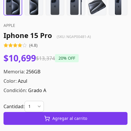
APPLE
Iphone 15 Pro
(SKU:
NGAP00481-A
)
(
4.8
)
$10,699
$13,374
20
% OFF
Memoria:
256GB
Color:
Azul
Condición:
Grado A
Cantidad:
Agregar al carrito