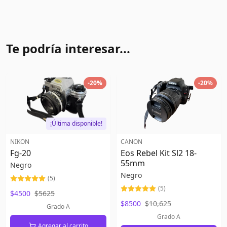
Te podría interesar...
-
20
%
-
20
%
¡Última disponible!
NIKON
CANON
Fg-20
Eos Rebel Kit Sl2 18-
55mm
Negro
Negro
(
5
)
(
5
)
$4500
$5625
$8500
$10,625
Grado A
Grado A
Agregar al carrito