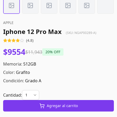
APPLE
Iphone 12 Pro Max
(SKU:
NGAP00289-A
)
(
4.8
)
$9554
$11,943
20
% OFF
Memoria:
512GB
Color:
Grafito
Condición:
Grado A
Cantidad:
Agregar al carrito