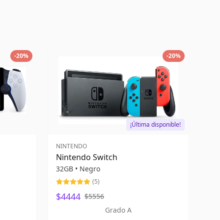
-
20
%
-
20
%
¡Última disponible!
NINTENDO
Nintendo Switch
32GB
•
Negro
(
5
)
$4444
$5556
Grado A