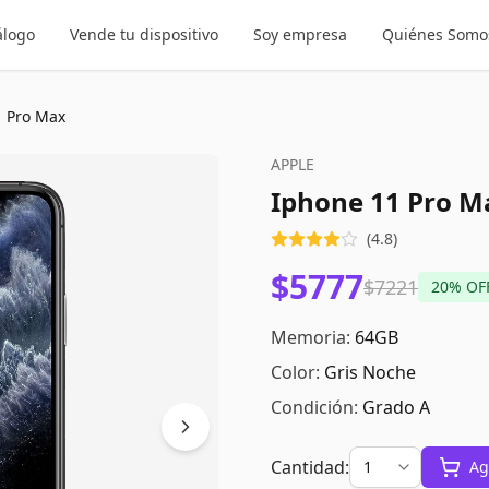
álogo
Vende tu dispositivo
Soy empresa
Quiénes Somo
1 Pro Max
APPLE
Iphone 11 Pro M
(
4.8
)
$5777
$7221
20
% OF
Memoria:
64GB
Color:
Gris Noche
Condición:
Grado A
Cantidad:
Ag