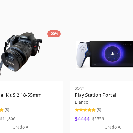
-
20
%
SONY
el Kit Sl2 18-55mm
Play Station Portal
Blanco
(
5
)
(
5
)
$4444
$11,806
$5556
Grado A
Grado A