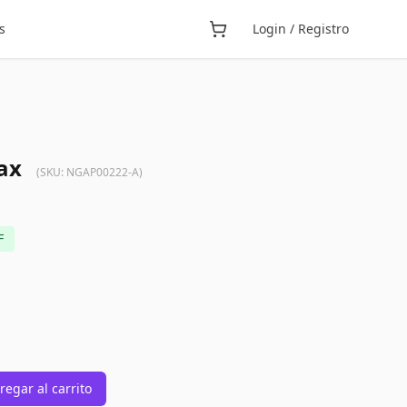
s
Login / Registro
ax
(SKU:
NGAP00222-A
)
F
regar al carrito