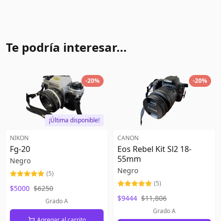
Te podría interesar...
-
20
%
-
20
%
¡Última disponible!
NIKON
CANON
Fg-20
Eos Rebel Kit Sl2 18-
55mm
Negro
Negro
(
5
)
(
5
)
$5000
$6250
$9444
$11,806
Grado A
Grado A
Agregar al carrito