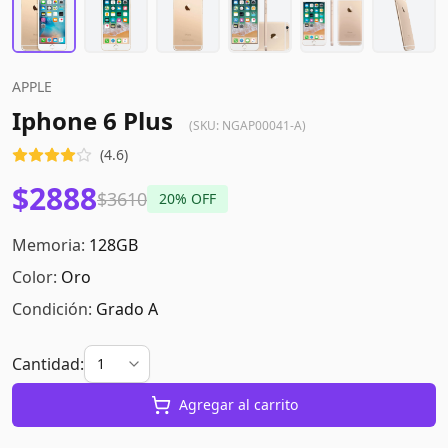
APPLE
Iphone 6 Plus
(SKU:
NGAP00041-A
)
(
4.6
)
$2888
$3610
20
% OFF
Memoria:
128GB
Color:
Oro
Condición:
Grado A
Cantidad:
Agregar al carrito