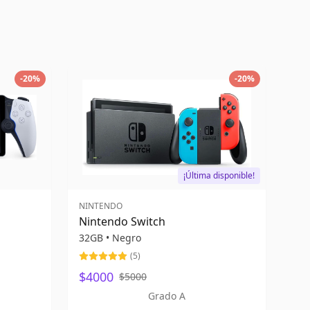
-
20
%
-
20
%
¡Última disponible!
NINTENDO
Nintendo Switch
32GB
•
Negro
(
5
)
$4000
$5000
Grado A