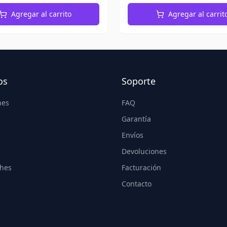
Agregar al carrito
Agregar al carrit
os
Soporte
nes
FAQ
Garantía
Envíos
Devoluciones
hes
Facturación
Contacto