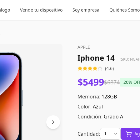
álogo
Vende tu dispositivo
Soy empresa
Quiénes Somo
4
APPLE
Iphone 14
(SKU:
NGAP
(
4.6
)
$5499
$6874
20
% OF
Memoria:
128GB
Color:
Azul
Condición:
Grado A
Cantidad:
Ag