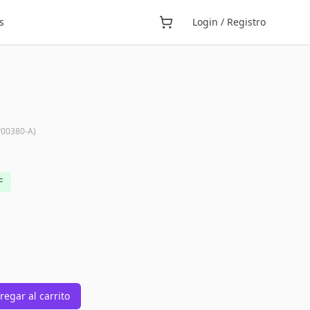
s
Login / Registro
00380-A
)
F
regar al carrito