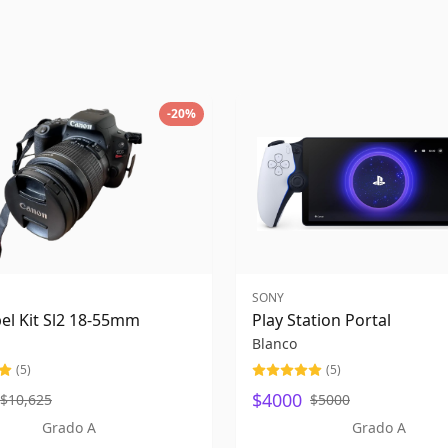
-
20
%
SONY
el Kit Sl2 18-55mm
Play Station Portal
Blanco
(
5
)
(
5
)
$4000
$10,625
$5000
Grado A
Grado A