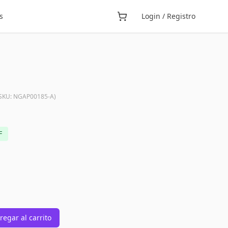
s
Login / Registro
SKU:
NGAP00185-A
)
F
regar al carrito