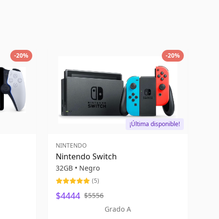
-
20
%
-
20
%
¡Última disponible!
NINTENDO
Nintendo Switch
32GB
•
Negro
(
5
)
$4444
$5556
Grado A