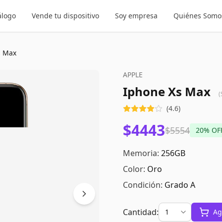
álogo
Vende tu dispositivo
Soy empresa
Quiénes Somo
s Max
APPLE
Iphone Xs Max
(
(
4.6
)
$4443
$5554
20
% OF
Memoria:
256GB
Color:
Oro
Condición:
Grado A
Cantidad:
Ag