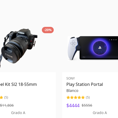
-
20
%
SONY
el Kit Sl2 18-55mm
Play Station Portal
Blanco
(
5
)
(
5
)
$4444
$11,806
$5556
Grado A
Grado A