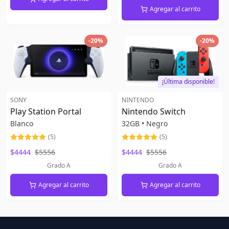
Agregar al carrito
-
20
%
-
20
%
¡Última disponible!
SONY
NINTENDO
Play Station Portal
Nintendo Switch
Blanco
32GB
•
Negro
(
5
)
(
5
)
$4444
$5556
$4444
$5556
Grado A
Grado A
Agregar al carrito
Agregar al carrito