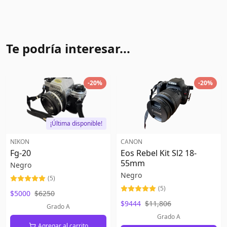
Te podría interesar...
-
20
%
-
20
%
¡Última disponible!
NIKON
CANON
Fg-20
Eos Rebel Kit Sl2 18-
55mm
Negro
Negro
(
5
)
(
5
)
$5000
$6250
$9444
$11,806
Grado A
Grado A
Agregar al carrito