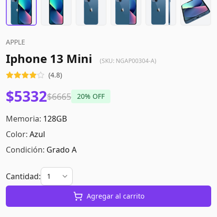
APPLE
Iphone 13 Mini
(SKU:
NGAP00304-A
)
(
4.8
)
$5332
$6665
20
% OFF
Memoria:
128GB
Color:
Azul
Condición:
Grado A
Cantidad:
Agregar al carrito