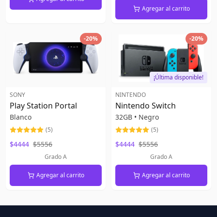
Agregar al carrito
-
20
%
-
20
%
¡Última disponible!
SONY
NINTENDO
Play Station Portal
Nintendo Switch
Blanco
32GB
•
Negro
(
5
)
(
5
)
$4444
$5556
$4444
$5556
Grado A
Grado A
Agregar al carrito
Agregar al carrito