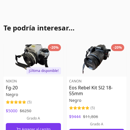
Te podría interesar...
-
20
%
-
20
%
¡Última disponible!
NIKON
CANON
Fg-20
Eos Rebel Kit Sl2 18-
55mm
Negro
Negro
(
5
)
(
5
)
$5000
$6250
$9444
$11,806
Grado A
Grado A
Agregar al carrito