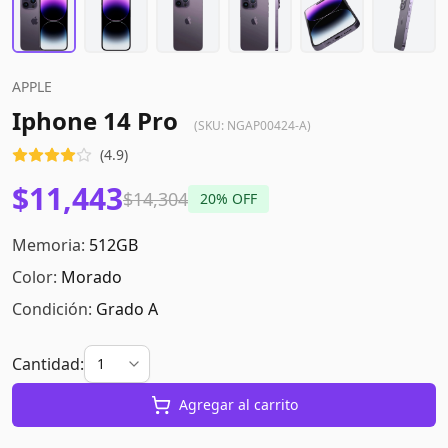
APPLE
Iphone 14 Pro
(SKU:
NGAP00424-A
)
(
4.9
)
$11,443
$14,304
20
% OFF
Memoria:
512GB
Color:
Morado
Condición:
Grado A
Cantidad:
Agregar al carrito