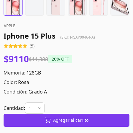
APPLE
Iphone 15 Plus
(SKU:
NGAP00464-A
)
(
5
)
$9110
$11,388
20
% OFF
Memoria:
128GB
Color:
Rosa
Condición:
Grado A
Cantidad:
Agregar al carrito