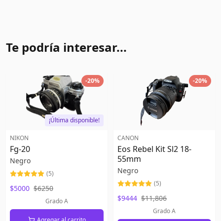
Te podría interesar...
-
20
%
-
20
%
¡Última disponible!
NIKON
CANON
Fg-20
Eos Rebel Kit Sl2 18-
55mm
Negro
Negro
(
5
)
(
5
)
$5000
$6250
$9444
$11,806
Grado A
Grado A
Agregar al carrito