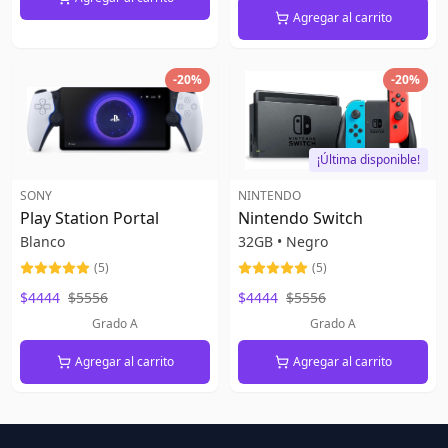
Agregar al carrito
-
20
%
-
20
%
¡Última disponible!
SONY
NINTENDO
Play Station Portal
Nintendo Switch
Blanco
32GB
•
Negro
(
5
)
(
5
)
$4444
$5556
$4444
$5556
Grado A
Grado A
Agregar al carrito
Agregar al carrito