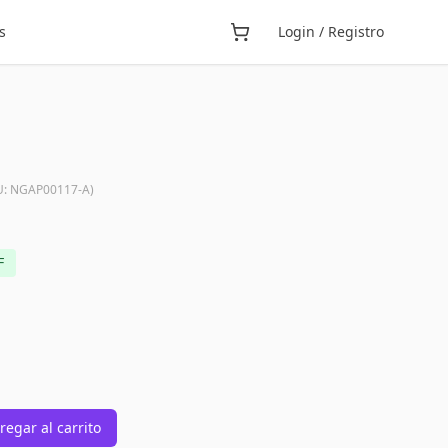
s
Login / Registro
U:
NGAP00117-A
)
F
regar al carrito