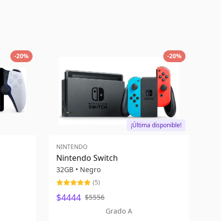
-
20
%
-
20
%
¡Última disponible!
NINTENDO
Nintendo Switch
32GB
•
Negro
(
5
)
$4444
$5556
Grado A