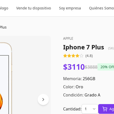
álogo
Vende tu dispositivo
Soy empresa
Quiénes Somo
Plus
APPLE
Iphone 7 Plus
(SK
(
4.8
)
$3110
$3888
20
% OF
Memoria:
256GB
Color:
Oro
Condición:
Grado A
Cantidad:
Ag