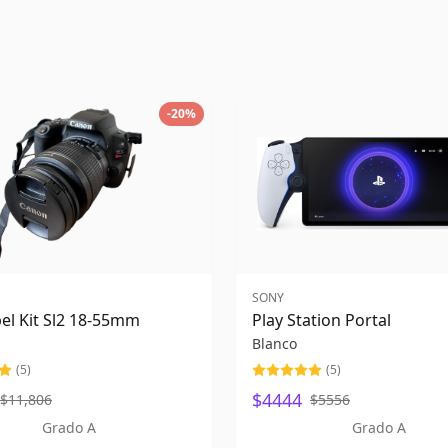
-
20
%
SONY
el Kit Sl2 18-55mm
Play Station Portal
Blanco
(
5
)
(
5
)
$4444
$11,806
$5556
Grado A
Grado A