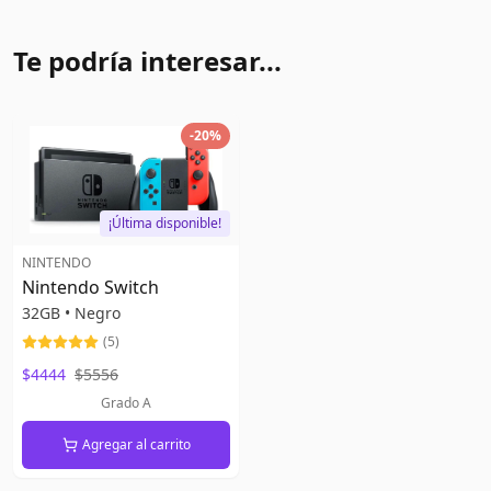
Te podría interesar...
-
20
%
¡Última disponible!
NINTENDO
Nintendo Switch
32GB
•
Negro
(
5
)
$4444
$5556
Grado A
Agregar al carrito