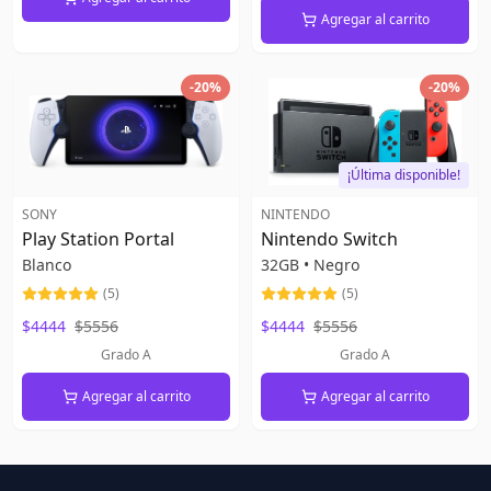
Agregar al carrito
-
20
%
-
20
%
¡Última disponible!
SONY
NINTENDO
Play Station Portal
Nintendo Switch
Blanco
32GB
•
Negro
(
5
)
(
5
)
$4444
$5556
$4444
$5556
Grado A
Grado A
Agregar al carrito
Agregar al carrito