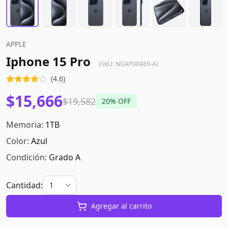
APPLE
Iphone 15 Pro
(SKU:
NGAP00489-A
)
(
4.6
)
$15,666
$19,582
20
% OFF
Memoria:
1TB
Color:
Azul
Condición:
Grado A
Cantidad:
Agregar al carrito