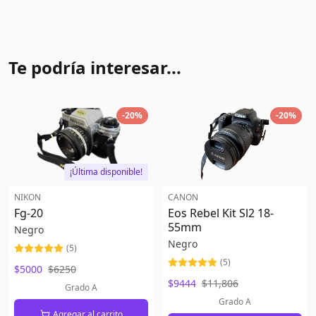
Te podría interesar...
-
20
%
-
20
%
¡Última disponible!
NIKON
CANON
Fg-20
Eos Rebel Kit Sl2 18-
55mm
Negro
Negro
(
5
)
(
5
)
$5000
$6250
$9444
$11,806
Grado A
Grado A
Agregar al carrito