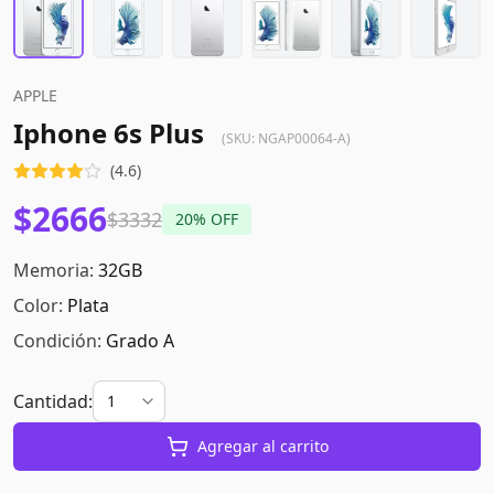
APPLE
Iphone 6s Plus
(SKU:
NGAP00064-A
)
(
4.6
)
$2666
$3332
20
% OFF
Memoria:
32GB
Color:
Plata
Condición:
Grado A
Cantidad:
Agregar al carrito