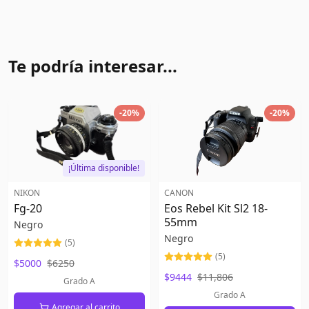
Te podría interesar...
-
20
%
-
20
%
¡Última disponible!
NIKON
CANON
Fg-20
Eos Rebel Kit Sl2 18-
55mm
Negro
Negro
(
5
)
(
5
)
$5000
$6250
$9444
$11,806
Grado A
Grado A
Agregar al carrito