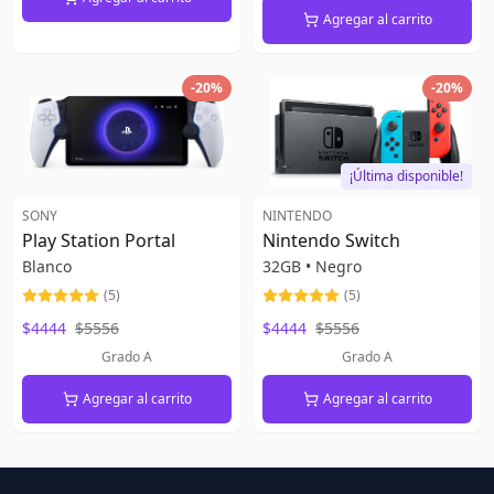
Agregar al carrito
-
20
%
-
20
%
¡Última disponible!
SONY
NINTENDO
Play Station Portal
Nintendo Switch
Blanco
32GB
•
Negro
(
5
)
(
5
)
$4444
$5556
$4444
$5556
Grado A
Grado A
Agregar al carrito
Agregar al carrito