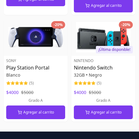
Agregar al carrito
-
20
%
-
20
%
¡Última disponible!
SONY
NINTENDO
Play Station Portal
Nintendo Switch
Blanco
32GB
•
Negro
(
5
)
(
5
)
$4000
$5000
$4000
$5000
Grado A
Grado A
Agregar al carrito
Agregar al carrito