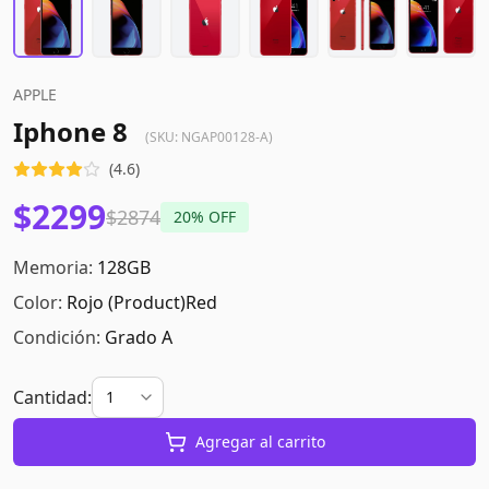
APPLE
Iphone 8
(SKU:
NGAP00128-A
)
(
4.6
)
$2299
$2874
20
% OFF
Memoria:
128GB
Color:
Rojo (product)red
Condición:
Grado A
Cantidad:
Agregar al carrito