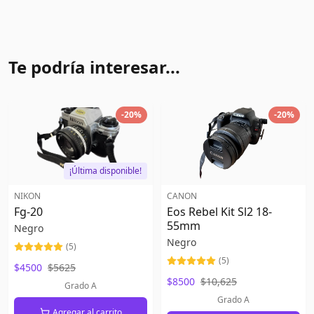
Te podría interesar...
-
20
%
-
20
%
¡Última disponible!
NIKON
CANON
Fg-20
Eos Rebel Kit Sl2 18-
55mm
Negro
Negro
(
5
)
(
5
)
$4500
$5625
$8500
$10,625
Grado A
Grado A
Agregar al carrito