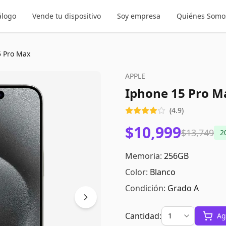
álogo
Vende tu dispositivo
Soy empresa
Quiénes Somo
5 Pro Max
APPLE
Iphone 15 Pro M
(
4.9
)
$10,999
$13,749
2
Memoria:
256GB
Color:
Blanco
Condición:
Grado A
Cantidad:
Ag