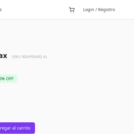
s
Login / Registro
ax
(SKU:
NGAP00492-A
)
0
% OFF
regar al carrito