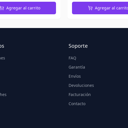
Agregar al carrito
Agregar al carrit
os
Soporte
nes
FAQ
Garantía
Envíos
Devoluciones
hes
Facturación
Contacto