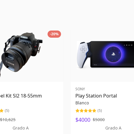
-
20
%
SONY
el Kit Sl2 18-55mm
Play Station Portal
Blanco
(
5
)
(
5
)
$4000
$10,625
$5000
Grado A
Grado A