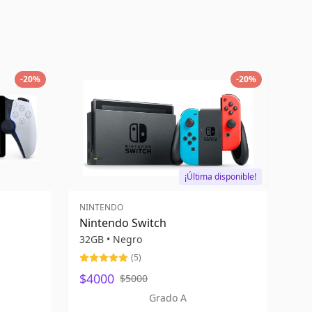
-
20
%
-
20
%
¡Última disponible!
NINTENDO
Nintendo Switch
32GB
•
Negro
(
5
)
$4000
$5000
Grado A