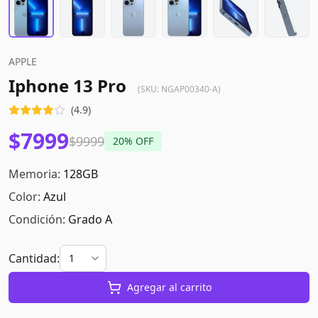
APPLE
Iphone 13 Pro
(SKU:
NGAP00340-A
)
(
4.9
)
$7999
$9999
20
% OFF
Memoria:
128GB
Color:
Azul
Condición:
Grado A
Cantidad:
Agregar al carrito