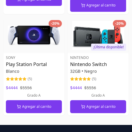
Agregar al carrito
-
20
%
-
20
%
¡Última disponible!
SONY
NINTENDO
Play Station Portal
Nintendo Switch
Blanco
32GB
•
Negro
(
5
)
(
5
)
$4444
$5556
$4444
$5556
Grado A
Grado A
Agregar al carrito
Agregar al carrito