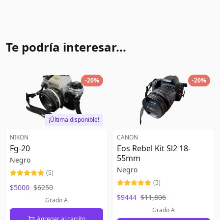
Te podría interesar...
-
20
%
-
20
%
¡Última disponible!
NIKON
CANON
Fg-20
Eos Rebel Kit Sl2 18-
55mm
Negro
Negro
(
5
)
(
5
)
$5000
$6250
$9444
$11,806
Grado A
Grado A
Agregar al carrito