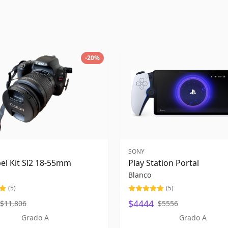
-
20
%
SONY
el Kit Sl2 18-55mm
Play Station Portal
Blanco
(
5
)
(
5
)
$4444
$11,806
$5556
Grado A
Grado A