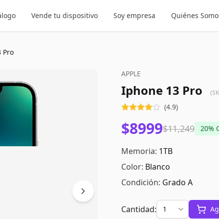
álogo
Vende tu dispositivo
Soy empresa
Quiénes Somo
 Pro
APPLE
Iphone 13 Pro
(S
(
4.9
)
$8999
$11,249
20
% 
Memoria:
1TB
Color:
Blanco
Condición:
Grado A
Cantidad:
Ag