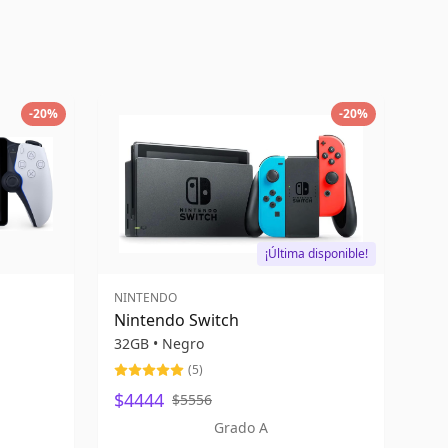
-
20
%
-
20
%
¡Última disponible!
NINTENDO
Nintendo Switch
32GB
•
Negro
(
5
)
$4444
$5556
Grado A