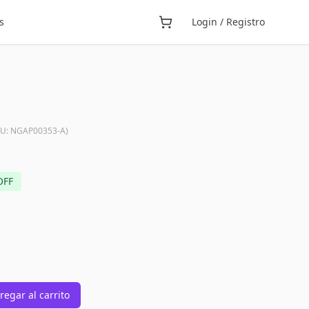
s
Login / Registro
KU:
NGAP00353-A
)
OFF
regar al carrito