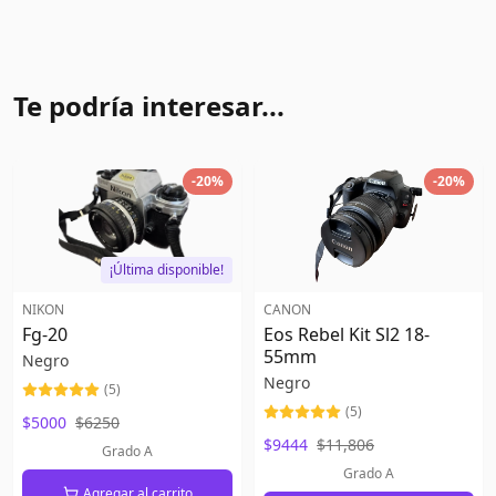
Te podría interesar...
-
20
%
-
20
%
¡Última disponible!
NIKON
CANON
Fg-20
Eos Rebel Kit Sl2 18-
55mm
Negro
Negro
(
5
)
(
5
)
$5000
$6250
$9444
$11,806
Grado A
Grado A
Agregar al carrito