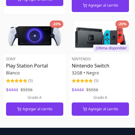
Agregar al carrito
-
20
%
-
20
%
¡Última disponible!
SONY
NINTENDO
Play Station Portal
Nintendo Switch
Blanco
32GB
•
Negro
(
5
)
(
5
)
$4444
$5556
$4444
$5556
Grado A
Grado A
Agregar al carrito
Agregar al carrito