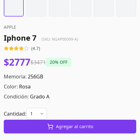
APPLE
Iphone 7
(SKU:
NGAP00099-A
)
(
4.7
)
$2777
$3471
20
% OFF
Memoria:
256GB
Color:
Rosa
Condición:
Grado A
Cantidad:
Agregar al carrito