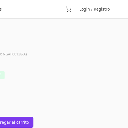
s
Login / Registro
U:
NGAP00138-A
)
F
regar al carrito