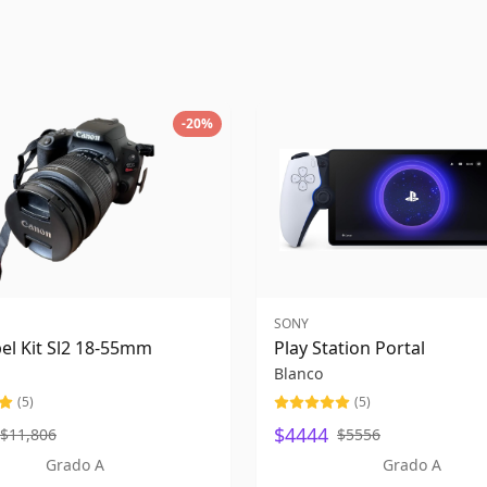
-
20
%
SONY
el Kit Sl2 18-55mm
Play Station Portal
Blanco
(
5
)
(
5
)
$4444
$11,806
$5556
Grado A
Grado A