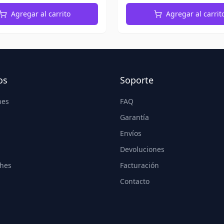
Agregar al carrito
Agregar al carrit
os
Soporte
nes
FAQ
Garantía
Envíos
Devoluciones
hes
Facturación
Contacto