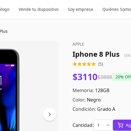
álogo
Vende tu dispositivo
Soy empresa
Quiénes Somo
Plus
APPLE
Iphone 8 Plus
(SK
(
5
)
$3110
$3888
20
% OF
Memoria:
128GB
Color:
Negro
Condición:
Grado A
Cantidad:
Ag