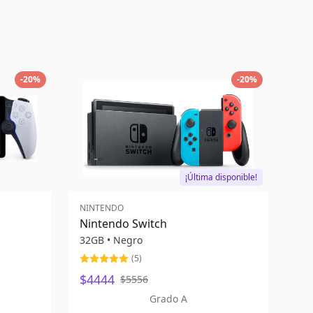
-
20
%
-
20
%
¡Última disponible!
NINTENDO
Nintendo Switch
32GB
•
Negro
(
5
)
$4444
$5556
Grado A