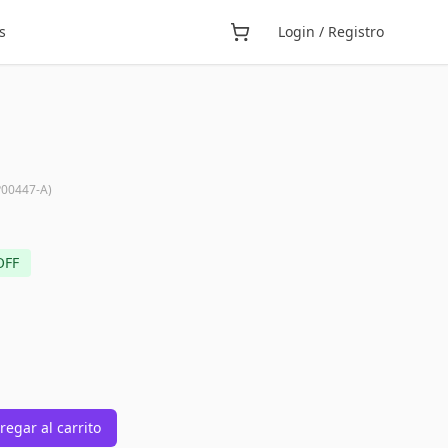
s
Login / Registro
00447-A
)
OFF
regar al carrito