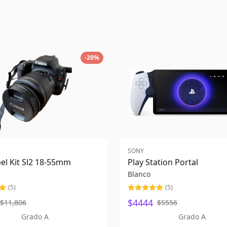
-
20
%
SONY
el Kit Sl2 18-55mm
Play Station Portal
Blanco
(
5
)
(
5
)
$4444
$11,806
$5556
Grado A
Grado A