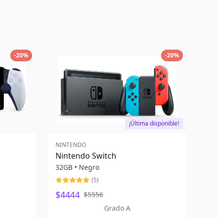
-
20
%
-
20
%
¡Última disponible!
NINTENDO
Nintendo Switch
32GB
•
Negro
(
5
)
$4444
$5556
Grado A