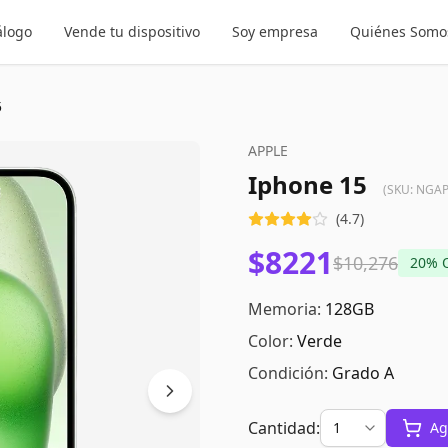
álogo
Vende tu dispositivo
Soy empresa
Quiénes Somo
5
APPLE
Iphone 15
(SKU:
NGAP
(
4.7
)
$8221
$10,276
20
% 
Memoria:
128GB
Color:
Verde
Condición:
Grado A
Cantidad:
Ag