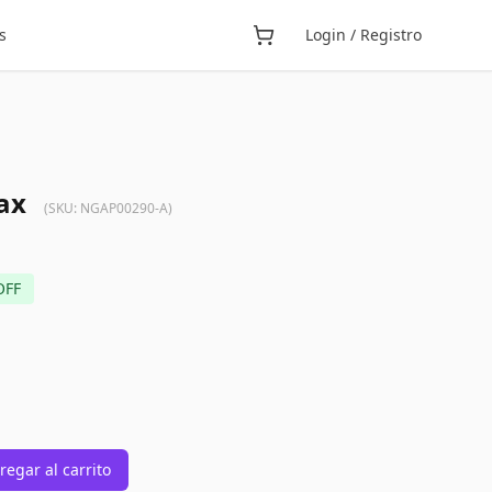
s
Login / Registro
ax
(SKU:
NGAP00290-A
)
OFF
regar al carrito