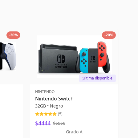
-
20
%
-
20
%
¡Última disponible!
NINTENDO
Nintendo Switch
32GB
•
Negro
(
5
)
$4444
$5556
Grado A