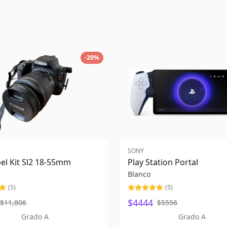
-
20
%
SONY
el Kit Sl2 18-55mm
Play Station Portal
Blanco
(
5
)
(
5
)
$4444
$11,806
$5556
Grado A
Grado A