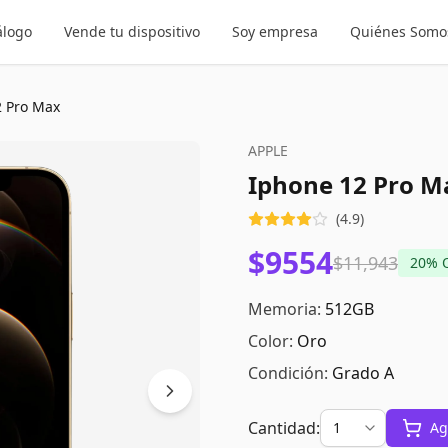
álogo
Vende tu dispositivo
Soy empresa
Quiénes Somo
2 Pro Max
APPLE
Iphone 12 Pro M
(
4.9
)
$9554
$11,943
20
% 
Memoria:
512GB
Color:
Oro
Condición:
Grado A
Cantidad:
Ag