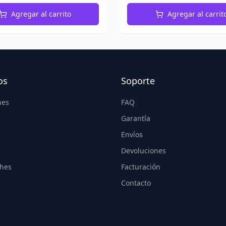
Agregar al carrito
Agregar al carrit
os
Soporte
nes
FAQ
Garantía
Envíos
Devoluciones
hes
Facturación
Contacto