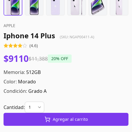
APPLE
Iphone 14 Plus
(SKU:
NGAP00411-A
)
(
4.6
)
$9110
$11,388
20
% OFF
Memoria:
512GB
Color:
Morado
Condición:
Grado A
Cantidad:
Agregar al carrito