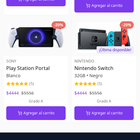
Agregar al carrito
-
20
%
-
20
%
¡Última disponible!
SONY
NINTENDO
Play Station Portal
Nintendo Switch
Blanco
32GB
•
Negro
(
5
)
(
5
)
$4444
$5556
$4444
$5556
Grado A
Grado A
Agregar al carrito
Agregar al carrito