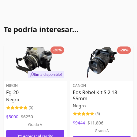
Te podría interesar...
-
20
%
-
20
%
¡Última disponible!
NIKON
CANON
Fg-20
Eos Rebel Kit Sl2 18-
55mm
Negro
Negro
(
5
)
(
5
)
$5000
$6250
$9444
$11,806
Grado A
Grado A
Agregar al carrito