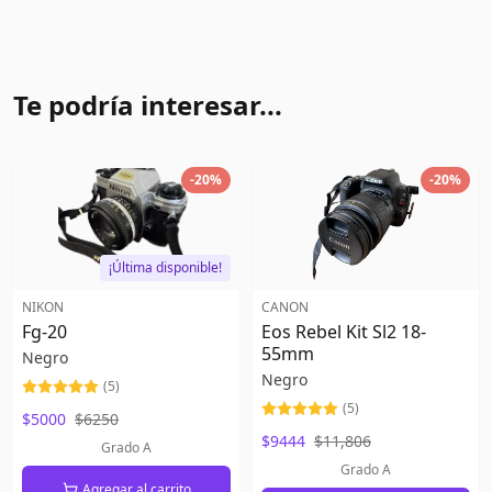
Te podría interesar...
-
20
%
-
20
%
¡Última disponible!
NIKON
CANON
Fg-20
Eos Rebel Kit Sl2 18-
55mm
Negro
Negro
(
5
)
(
5
)
$5000
$6250
$9444
$11,806
Grado A
Grado A
Agregar al carrito