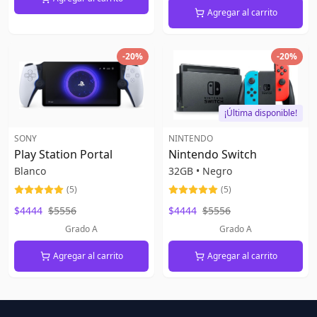
Agregar al carrito
-
20
%
-
20
%
¡Última disponible!
SONY
NINTENDO
Play Station Portal
Nintendo Switch
Blanco
32GB
•
Negro
(
5
)
(
5
)
$4444
$5556
$4444
$5556
Grado A
Grado A
Agregar al carrito
Agregar al carrito