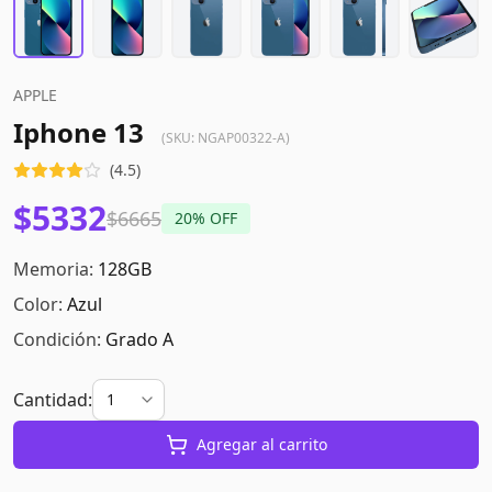
APPLE
Iphone 13
(SKU:
NGAP00322-A
)
(
4.5
)
$5332
$6665
20
% OFF
Memoria:
128GB
Color:
Azul
Condición:
Grado A
Cantidad:
Agregar al carrito