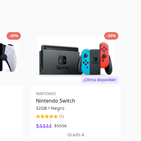
-
20
%
-
20
%
¡Última disponible!
NINTENDO
Nintendo Switch
32GB
•
Negro
(
5
)
$4444
$5556
Grado A