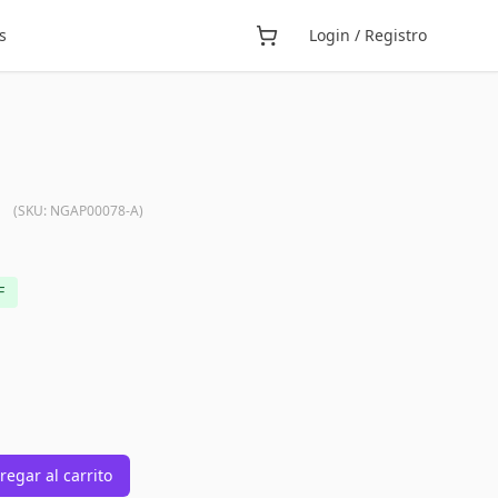
s
Login / Registro
(SKU:
NGAP00078-A
)
F
regar al carrito