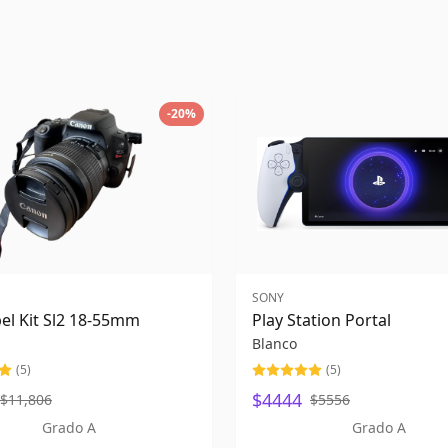
-
20
%
SONY
el Kit Sl2 18-55mm
Play Station Portal
Blanco
(
5
)
(
5
)
$4444
$11,806
$5556
Grado A
Grado A