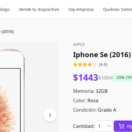
álogo
Vende tu dispositivo
Soy empresa
Quiénes Somo
 (2016)
APPLE
Iphone Se (2016)
(
4.6
)
$1443
$1804
20
% OF
Memoria:
32GB
Color:
Rosa
Condición:
Grado A
Cantidad:
Ag