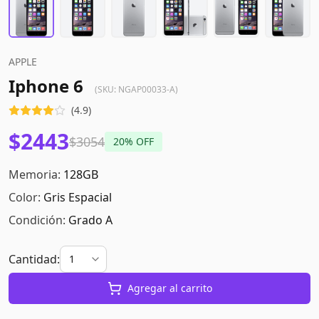
APPLE
Iphone 6
(SKU:
NGAP00033-A
)
(
4.9
)
$2443
$3054
20
% OFF
Memoria:
128GB
Color:
Gris Espacial
Condición:
Grado A
Cantidad:
Agregar al carrito