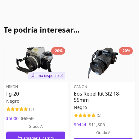
Te podría interesar...
-
20
%
-
20
%
¡Última disponible!
NIKON
CANON
Fg-20
Eos Rebel Kit Sl2 18-
55mm
Negro
Negro
(
5
)
(
5
)
$5000
$6250
$9444
$11,806
Grado A
Grado A
Agregar al carrito