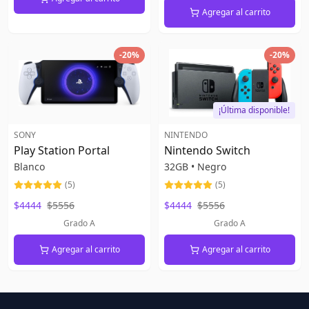
Agregar al carrito
-
20
%
-
20
%
¡Última disponible!
SONY
NINTENDO
Play Station Portal
Nintendo Switch
Blanco
32GB
•
Negro
(
5
)
(
5
)
$4444
$5556
$4444
$5556
Grado A
Grado A
Agregar al carrito
Agregar al carrito