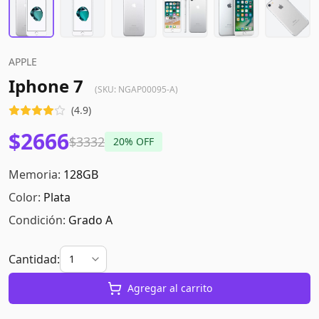
APPLE
Iphone 7
(SKU:
NGAP00095-A
)
(
4.9
)
$2666
$3332
20
% OFF
Memoria:
128GB
Color:
Plata
Condición:
Grado A
Cantidad:
Agregar al carrito