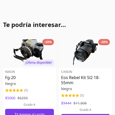
Te podría interesar...
-
20
%
-
20
%
¡Última disponible!
NIKON
CANON
Fg-20
Eos Rebel Kit Sl2 18-
55mm
Negro
Negro
(
5
)
(
5
)
$5000
$6250
$9444
$11,806
Grado A
Grado A
Agregar al carrito