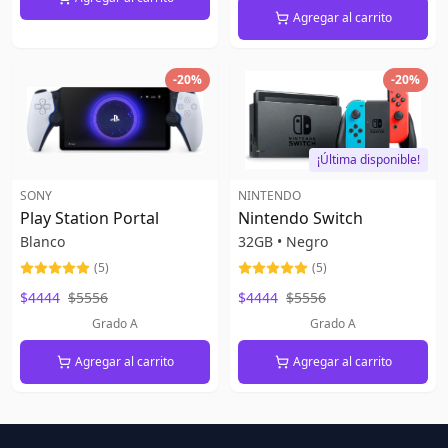
Agregar al carrito
-
20
%
-
20
%
¡Última disponible!
SONY
NINTENDO
Play Station Portal
Nintendo Switch
Blanco
32GB
•
Negro
(
5
)
(
5
)
$4444
$5556
$4444
$5556
Grado A
Grado A
Agregar al carrito
Agregar al carrito