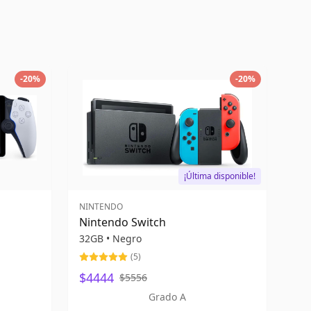
-
20
%
-
20
%
¡Última disponible!
NINTENDO
Nintendo Switch
32GB
•
Negro
(
5
)
$4444
$5556
Grado A