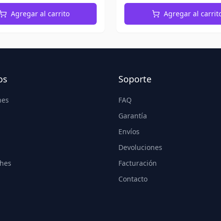
Agregar al carrito
Agregar al carrit
os
Soporte
nes
FAQ
Garantía
Envíos
Devoluciones
hes
Facturación
Contacto