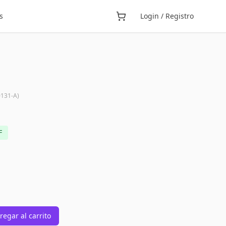
s
Login / Registro
131-A
)
F
regar al carrito