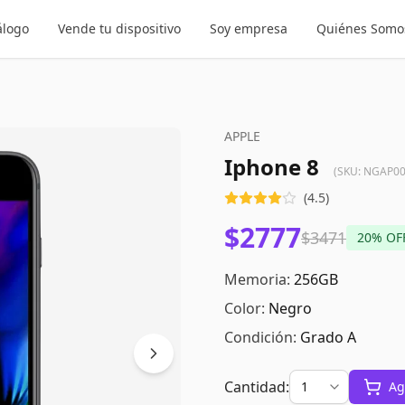
álogo
Vende tu dispositivo
Soy empresa
Quiénes Somo
APPLE
Iphone 8
(SKU:
NGAP00
(
4.5
)
$2777
$3471
20
% OF
Memoria:
256GB
Color:
Negro
Condición:
Grado A
Cantidad:
Ag