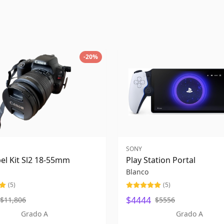
-
20
%
SONY
el Kit Sl2 18-55mm
Play Station Portal
Blanco
(
5
)
(
5
)
$4444
$11,806
$5556
Grado A
Grado A