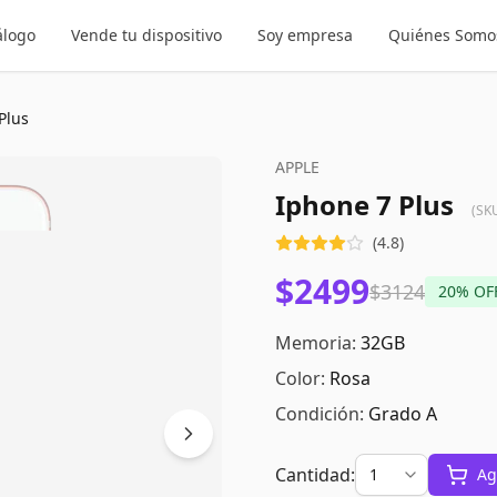
álogo
Vende tu dispositivo
Soy empresa
Quiénes Somo
Plus
APPLE
Iphone 7 Plus
(SK
(
4.8
)
$2499
$3124
20
% OF
Memoria:
32GB
Color:
Rosa
Condición:
Grado A
Cantidad:
Ag