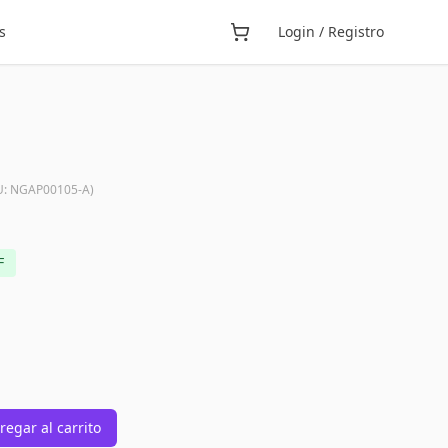
s
Login / Registro
U:
NGAP00105-A
)
F
regar al carrito