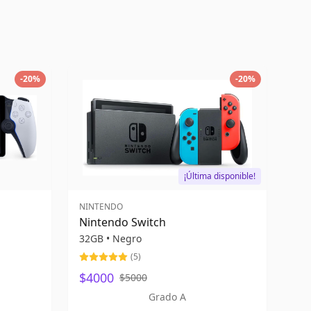
-
20
%
-
20
%
¡Última disponible!
NINTENDO
Nintendo Switch
32GB
•
Negro
(
5
)
$4000
$5000
Grado A