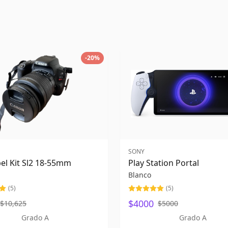
-
20
%
SONY
el Kit Sl2 18-55mm
Play Station Portal
Blanco
(
5
)
(
5
)
$4000
$10,625
$5000
Grado A
Grado A