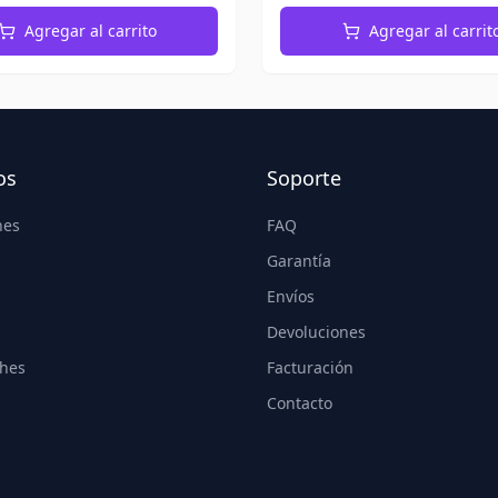
Agregar al carrito
Agregar al carrit
os
Soporte
nes
FAQ
Garantía
Envíos
Devoluciones
hes
Facturación
Contacto