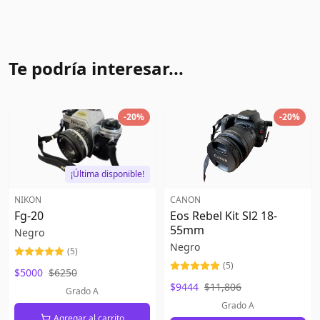
Te podría interesar...
-
20
%
-
20
%
¡Última disponible!
NIKON
CANON
Fg-20
Eos Rebel Kit Sl2 18-
55mm
Negro
Negro
(
5
)
(
5
)
$5000
$6250
$9444
$11,806
Grado A
Grado A
Agregar al carrito