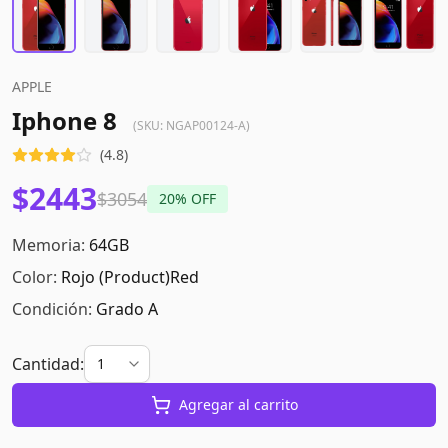
APPLE
Iphone 8
(SKU:
NGAP00124-A
)
(
4.8
)
$2443
$3054
20
% OFF
Memoria:
64GB
Color:
Rojo (product)red
Condición:
Grado A
Cantidad:
Agregar al carrito