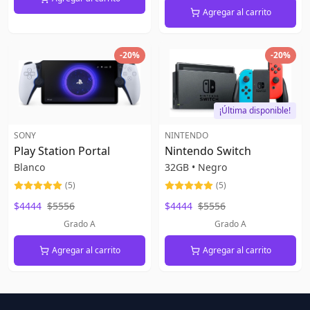
Agregar al carrito
-
20
%
-
20
%
¡Última disponible!
SONY
NINTENDO
Play Station Portal
Nintendo Switch
Blanco
32GB
•
Negro
(
5
)
(
5
)
$4444
$5556
$4444
$5556
Grado A
Grado A
Agregar al carrito
Agregar al carrito