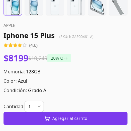
APPLE
Iphone 15 Plus
(SKU:
NGAP00461-A
)
(
4.6
)
$8199
$10,249
20
% OFF
Memoria:
128GB
Color:
Azul
Condición:
Grado A
Cantidad:
Agregar al carrito