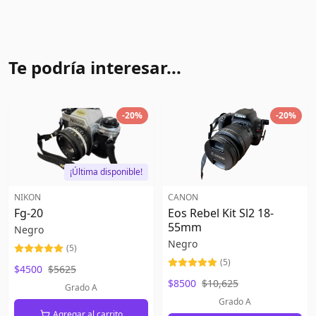
Te podría interesar...
-
20
%
-
20
%
¡Última disponible!
NIKON
CANON
Fg-20
Eos Rebel Kit Sl2 18-
55mm
Negro
Negro
(
5
)
(
5
)
$4500
$5625
$8500
$10,625
Grado A
Grado A
Agregar al carrito