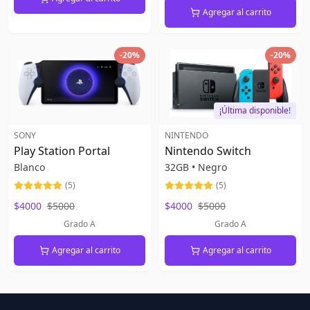
Agregar al carrito
-
20
%
-
20
%
¡Última disponible!
SONY
NINTENDO
Play Station Portal
Nintendo Switch
Blanco
32GB
•
Negro
(
5
)
(
5
)
$4000
$5000
$4000
$5000
Grado A
Grado A
Agregar al carrito
Agregar al carrito