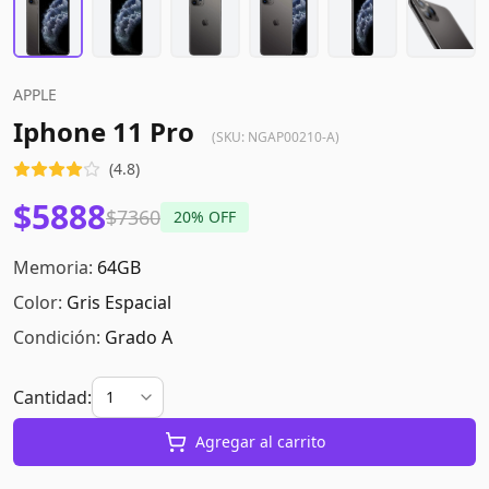
APPLE
Iphone 11 Pro
(SKU:
NGAP00210-A
)
(
4.8
)
$5888
$7360
20
% OFF
Memoria:
64GB
Color:
Gris Espacial
Condición:
Grado A
Cantidad:
Agregar al carrito