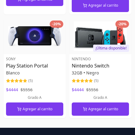
Agregar al carrito
-
20
%
-
20
%
¡Última disponible!
SONY
NINTENDO
Play Station Portal
Nintendo Switch
Blanco
32GB
•
Negro
(
5
)
(
5
)
$4444
$5556
$4444
$5556
Grado A
Grado A
Agregar al carrito
Agregar al carrito