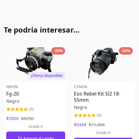
Te podría interesar...
-
20
%
-
20
%
¡Última disponible!
NIKON
CANON
Fg-20
Eos Rebel Kit Sl2 18-
55mm
Negro
Negro
(
5
)
(
5
)
$5000
$6250
$9444
$11,806
Grado A
Grado A
Agregar al carrito