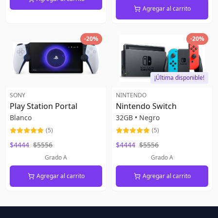
Agregar al carrito
-
20
%
-
20
%
¡Última disponible!
SONY
NINTENDO
Play Station Portal
Nintendo Switch
Blanco
32GB
•
Negro
(
5
)
(
5
)
$4444
$5556
$4444
$5556
Grado A
Grado A
Agregar al carrito
Agregar al carrito