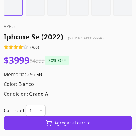
APPLE
Iphone Se (2022)
(SKU:
NGAP00299-A
)
(
4.8
)
$3999
$4999
20
% OFF
Memoria:
256GB
Color:
Blanco
Condición:
Grado A
Cantidad:
Agregar al carrito