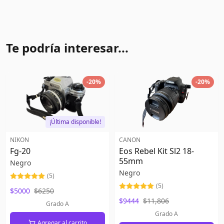
Te podría interesar...
-
20
%
-
20
%
¡Última disponible!
NIKON
CANON
Fg-20
Eos Rebel Kit Sl2 18-
55mm
Negro
Negro
(
5
)
(
5
)
$5000
$6250
$9444
$11,806
Grado A
Grado A
Agregar al carrito