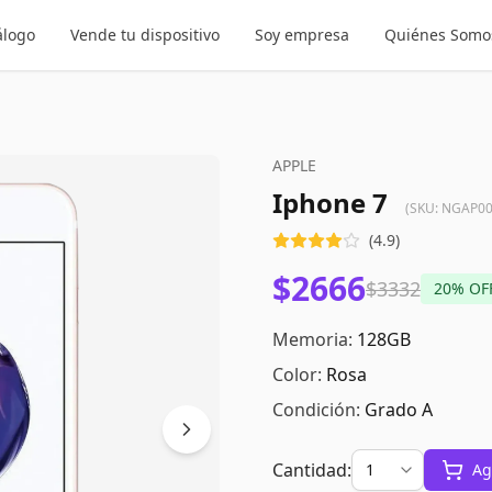
álogo
Vende tu dispositivo
Soy empresa
Quiénes Somo
APPLE
Iphone 7
(SKU:
NGAP00
(
4.9
)
$2666
$3332
20
% OF
Memoria:
128GB
Color:
Rosa
Condición:
Grado A
Cantidad:
Ag