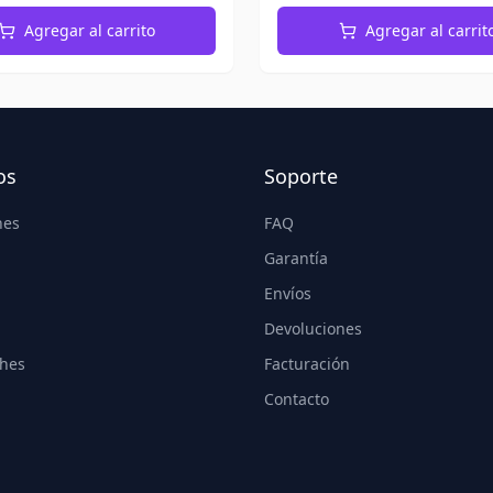
Agregar al carrito
Agregar al carrit
os
Soporte
nes
FAQ
Garantía
Envíos
Devoluciones
hes
Facturación
Contacto