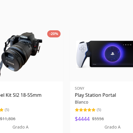
-
20
%
SONY
el Kit Sl2 18-55mm
Play Station Portal
Blanco
(
5
)
(
5
)
$4444
$11,806
$5556
Grado A
Grado A