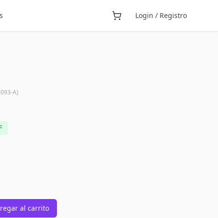
s
Login / Registro
093-A
)
F
regar al carrito