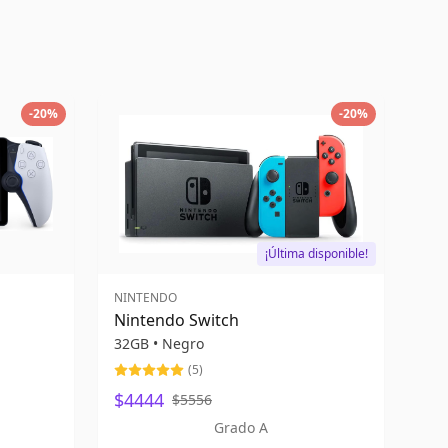
-
20
%
-
20
%
¡Última disponible!
NINTENDO
Nintendo Switch
32GB
•
Negro
(
5
)
$4444
$5556
Grado A