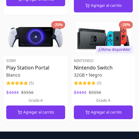
Agregar al carrito
-
20
%
-
20
%
¡Última disponible!
SONY
NINTENDO
Play Station Portal
Nintendo Switch
Blanco
32GB
•
Negro
(
5
)
(
5
)
$4444
$5556
$4444
$5556
Grado A
Grado A
Agregar al carrito
Agregar al carrito