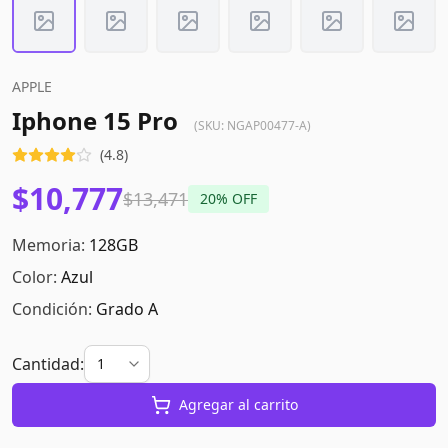
APPLE
Iphone 15 Pro
(SKU:
NGAP00477-A
)
(
4.8
)
$10,777
$13,471
20
% OFF
Memoria:
128GB
Color:
Azul
Condición:
Grado A
Cantidad:
Agregar al carrito